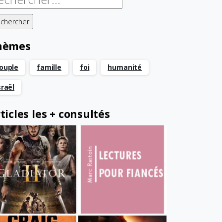
hèmes
ouple
famille
foi
humanité
sraël
ticles les + consultés