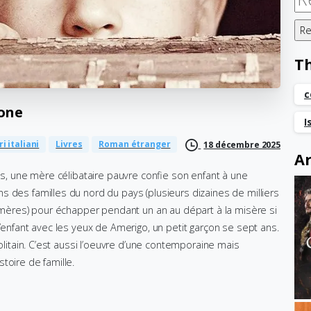
T
c
one
I
ri italiani
Livres
Roman étranger
18 décembre 2025
Ar
les, une mère célibataire pauvre confie son enfant à une
 des familles du nord du pays (plusieurs dizaines de milliers
s mères) pour échapper pendant un an au départ à la misère si
d’enfant avec les yeux de Amerigo, un petit garçon se sept ans.
politain. C’est aussi l’oeuvre d’une contemporaine mais
toire de famille.