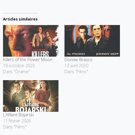
Articles similaires
Killers of the Flower Moon
Donnie Brasco
19 octobre 2023
13 avril 2020
Dans "Drame"
Dans "Films"
L’Affaire Bojarski
11 février 2026
Dans "Films"