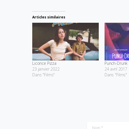
Articles similaires
Licorice Pizza
Punch-Drunk
23 janvier 2022
24 avril 2017
Dans "Films"
Dans "Films"
Nom
*