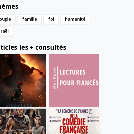
hèmes
ouple
famille
foi
humanité
sraël
ticles les + consultés