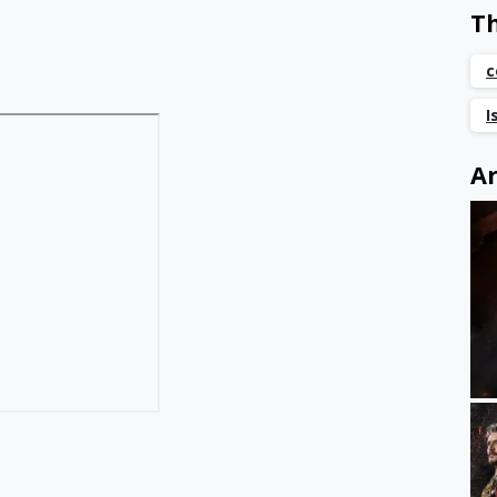
T
c
I
Ar