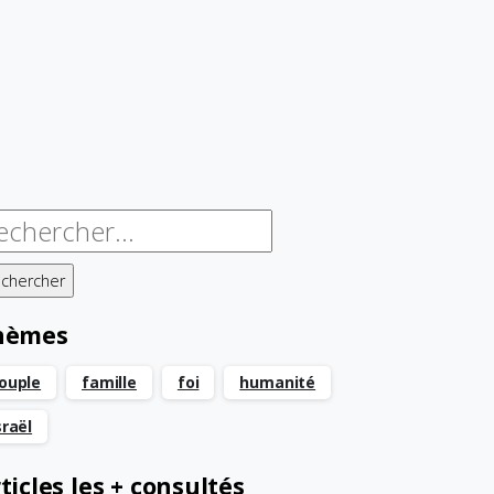
chercher :
hèmes
ouple
famille
foi
humanité
sraël
ticles les + consultés