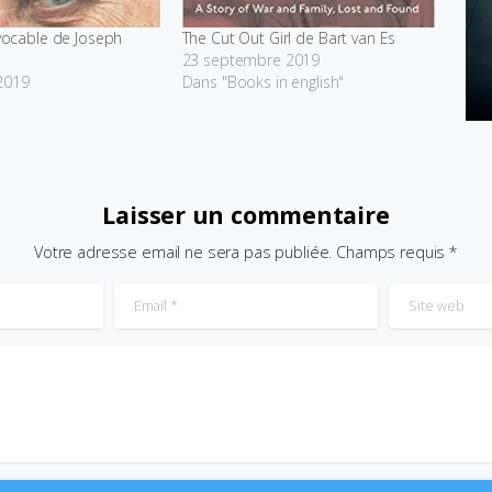
révocable de Joseph
The Cut Out Girl de Bart van Es
23 septembre 2019
2019
Dans "Books in english"
Laisser un commentaire
Votre adresse email ne sera pas publiée. Champs requis *
Email
*
Site web