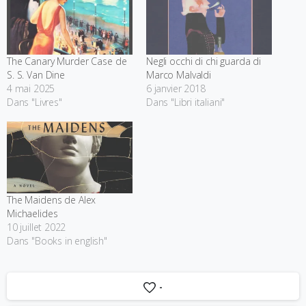
The Canary Murder Case de
Negli occhi di chi guarda di
S. S. Van Dine
Marco Malvaldi
4 mai 2025
6 janvier 2018
Dans "Livres"
Dans "Libri italiani"
The Maidens de Alex
Michaelides
10 juillet 2022
Dans "Books in english"
-