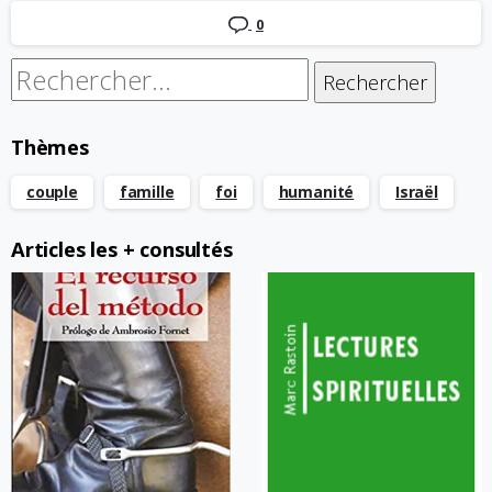
0
Rechercher :
Thèmes
couple
famille
foi
humanité
Israël
Articles les + consultés