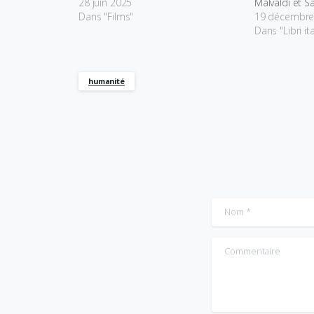
28 juin 2025
Malvaldi et 
Dans "Films"
19 décembre
Dans "Libri ita
humanité
Nom
*
Commentaire