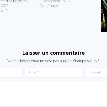
Samantha Bruzzone
19 septembre 2018
 2022
Dans "Livres"
liani"
Laisser un commentaire
Votre adresse email ne sera pas publiée. Champs requis *
Email
*
Site web