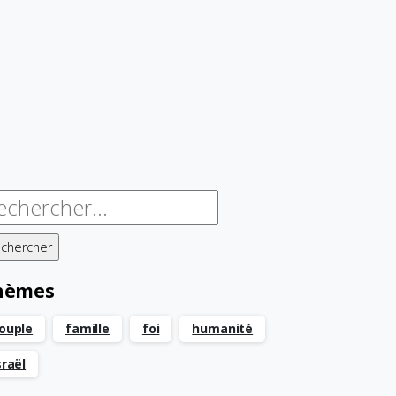
chercher :
hèmes
ouple
famille
foi
humanité
sraël