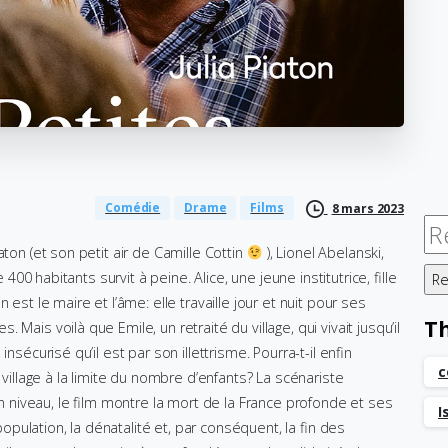
Comédie
Drame
Films
8 mars 2023
Re
aton (et son petit air de Camille Cottin
), Lionel Abelanski,
 400 habitants survit à peine. Alice, une jeune institutrice, fille
est le maire et l’âme: elle travaille jour et nuit pour ses
T
Mais voilà que Emile, un retraité du village, qui vivait jusqu’il
nsécurisé qu’il est par son illettrisme. Pourra-t-il enfin
c
 village à la limite du nombre d’enfants? La scénariste
in niveau, le film montre la mort de la France profonde et ses
I
 population, la dénatalité et, par conséquent, la fin des