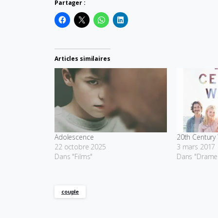
Partager :
Articles similaires
Adolescence
20th Centur
22 octobre 2025
3 mars 2017
Dans "Films"
Dans "Drame
couple