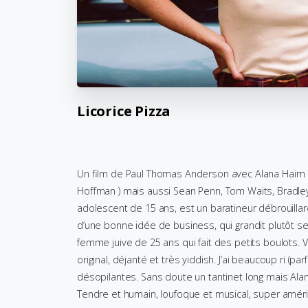
Licorice
Pizza
Un film de Paul Thomas Anderson avec Alana Haim e
Hoffman ) mais aussi Sean Penn, Tom Waits, Bradley 
adolescent de 15 ans, est un baratineur débrouillard
d’une bonne idée de business, qui grandit plutôt se
femme juive de 25 ans qui fait des petits boulots. V
original, déjanté et très yiddish. J’ai beaucoup ri (pa
désopilantes. Sans doute un tantinet long mais Alan
Tendre et humain, loufoque et musical, super améri