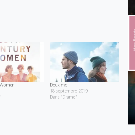
y Women
Deux moi
18 septembre 2019
"
Dans "Drame"