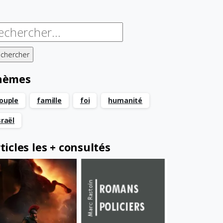
chercher :
hèmes
ouple
famille
foi
humanité
sraël
ticles les + consultés