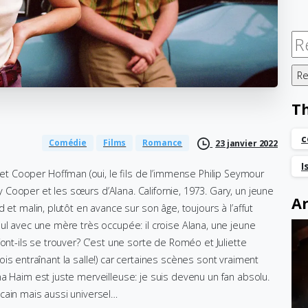
Re
T
c
Comédie
Films
Romance
23 janvier 2022
I
t Cooper Hoffman (oui, le fils de l’immense Philip Seymour
Cooper et les sœurs d’Alana. Californie, 1973. Gary, un jeune
Ar
 et malin, plutôt en avance sur son âge, toujours à l’affut
ul avec une mère très occupée: il croise Alana, une jeune
ont-ils se trouver? C’est une sorte de Roméo et Juliette
rfois entraînant la salle!) car certaines scènes sont vraiment
a Haim est juste merveilleuse: je suis devenu un fan absolu.
cain mais aussi universel…