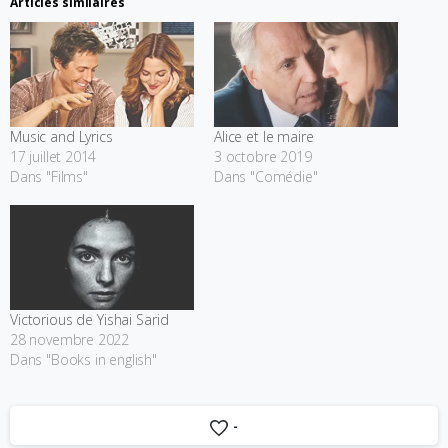
Articles similaires
Music and Lyrics
Alice et le maire
17 juillet 2014
3 octobre 2019
Dans "Films"
Dans "Comédie"
Victorious de Yishai Sarid
28 novembre 2022
Dans "Books in english"
-