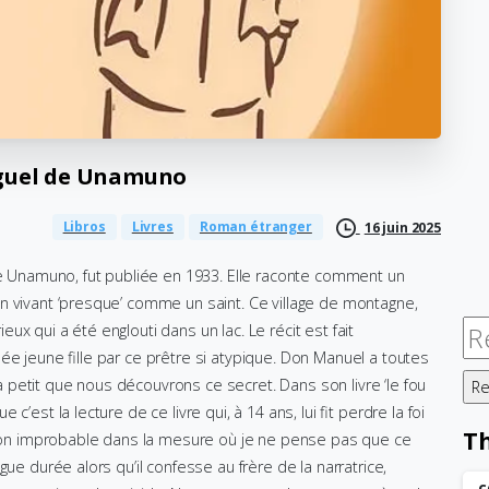
guel
de
Unamuno
Libros
Livres
Roman étranger
16 juin 2025
 de Unamuno, fut publiée en 1933. Elle raconte comment un
n vivant ‘presque’ comme un saint. Ce village de montagne,
Re
x qui a été englouti dans un lac. Le récit est fait
ée jeune fille par ce prêtre si atypique. Don Manuel a toutes
t à petit que nous découvrons ce secret. Dans son livre ‘le fou
’est la lecture de ce livre qui, à 14 ans, lui fit perdre la foi
T
ssion improbable dans la mesure où je ne pense pas que ce
ue durée alors qu’il confesse au frère de la narratrice,
c