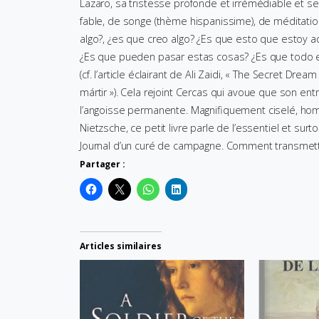
Lazaro, sa tristesse profonde et irrémédiable et
fable, de songe (thème hispanissime), de méditatio
algo?, ¿es que creo algo? ¿Es que esto que estoy 
¿Es que pueden pasar estas cosas? ¿Es que todo 
(cf. l’article éclairant de Ali Zaidi, « The Secret D
mártir »). Cela rejoint Cercas qui avoue que son e
l’angoisse permanente. Magnifiquement ciselé, hom
Nietzsche, ce petit livre parle de l’essentiel et s
Journal d’un curé de campagne. Comment transmettr
Partager :
Articles similaires