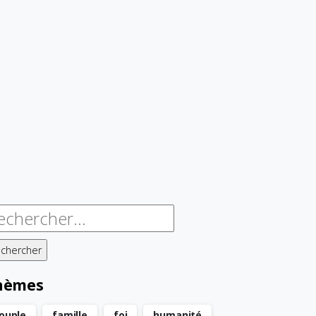
chercher :
hèmes
ouple
famille
foi
humanité