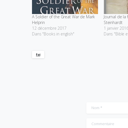
A Soldier of the Great War de Mark
Journal de la 
Helprin
Steinhardt
12 décembre 2017
1 janvier 201
Dans "Books in english"
Dans "Bible et
foi
Nom
*
Commentaire