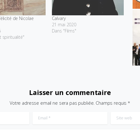
félicité de Nicolae
Calvary
21 mai 2020
6
Dans "Films"
 spiritualité"
Laisser un commentaire
Votre adresse email ne sera pas publiée. Champs requis *
Email
*
Site web