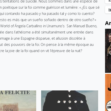
 ses tentations de suicide. Nous sommes dans une espèce de
n poétique sur la foi comme guérison et lumière: « ¿Es que sé
I
aquí contando ha pasado y ha pasado tal y como lo cuento?
esto es más que un sueño soñado dentro de otro sueño? »
Ar
ream World of Ángela Carballino in Unamuno’s San Manuel Bueno,
ntrée dans l’athéisme a été simultanément une entrée dans
mage à une Espagne disparue, et allusion discrète à
urtout des pouvoirs de la foi. On pense à la même époque au
e la joie de la foi quand on vit l’épreuve de la nuit?