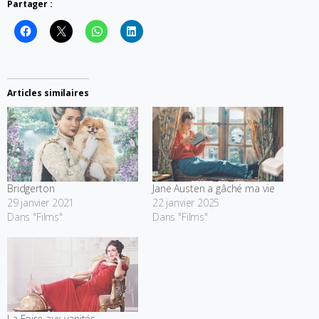
Partager :
Articles similaires
Bridgerton
Jane Austen a gâché ma vie
29 janvier 2021
22 janvier 2025
Dans "Films"
Dans "Films"
La Foire aux vanités