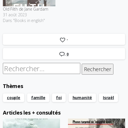
Old Filth de Jane Gardam
31 août 2023
Dans "Books in english"
-
0
Rechercher :
Thèmes
couple
famille
foi
humanité
Israël
Articles les + consultés