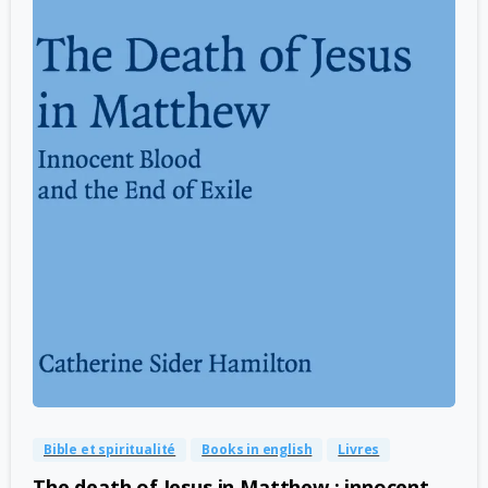
-
0
Bible et spiritualité
Books in english
Livres
The death of Jesus in Matthew : innocent