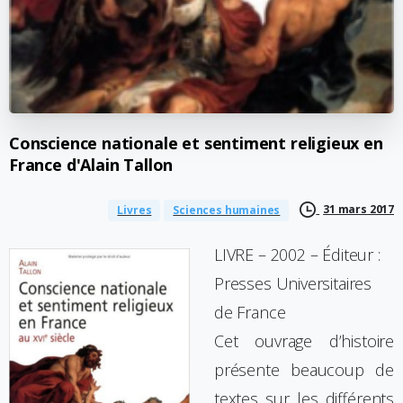
Conscience
nationale
et
sentiment
religieux
en
France
d'Alain
Tallon
31 mars 2017
Livres
Sciences humaines
LIVRE – 2002 – Éditeur :
Presses Universitaires
de France
Cet ouvrage d’histoire
présente beaucoup de
textes sur les différents