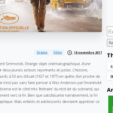
Re
Drame
Films
18 novembre 2017
T
cent Simmonds. Etrange objet cinématographique, d’une
c
r deux jeunes acteurs rayonnants et justes. L’histoire,
I
sourds à 50 ans d’écart (1927 et 1977) en quête d’un proche de
le n’est pas sans faire penser à Wes Anderson par l’inventivité
Ar
serve est le côté très ‘littéraire’ du récit (et du scénario), qui
t vers la fin. Bien que satisfaisante narrativement, la fin
aphique. Mais enfants et adolescents devraient apprécier ce