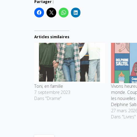
Partager :
Articles similaires
Toni, en famille
Vivons heureu
7 septembre 2023
monde. Couple
Dans "Drame"
les nouvelles
Delphine Salt
27 mars 202
Dans "Livres"