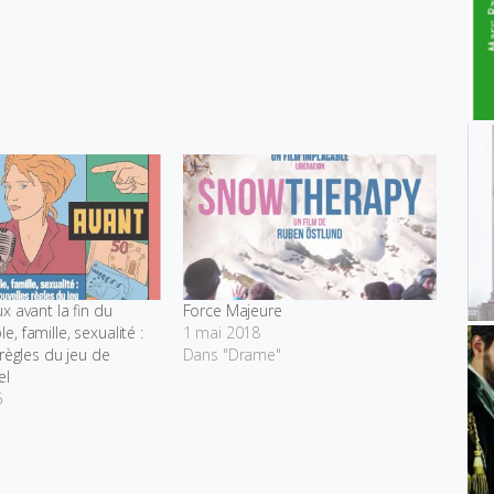
x avant la fin du
Force Majeure
, famille, sexualité :
1 mai 2018
 règles du jeu de
Dans "Drame"
el
6