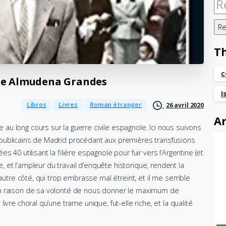
Re
T
c
de
Almudena
Grandes
I
Libros
Livres
Roman étranger
26 avril 2020
Ar
u long cours sur la guerre civile espagnole. Ici nous suivons
publicains de Madrid procédant aux premières transfusions
 40 utilisant la filière espagnole pour fuir vers l’Argentine (et
e, et l’ampleur du travail d’enquête historique, rendent la
 autre côté, qui trop embrasse mal étreint, et il me semble
en raison de sa volonté de nous donner le maximum de
vre choral qu’une trame unique, fut-elle riche, et la qualité