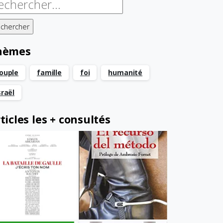
chercher :
hèmes
ouple
famille
foi
humanité
sraël
ticles les + consultés