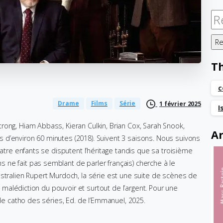
Re
T
c
Drame
Films
Série
1 février 2025
I
rong, Hiam Abbass, Kieran Culkin, Brian Cox, Sarah Snook,
Ar
d’environ 60 minutes (2018). Suivent 3 saisons. Nous suivons
uatre enfants se disputent l’héritage tandis que sa troisième
ne fait pas semblant de parler français) cherche à le
ustralien Rupert Murdoch, la série est une suite de scènes de
la malédiction du pouvoir et surtout de l’argent. Pour une
uide catho des séries, Ed. de l’Emmanuel, 2025.