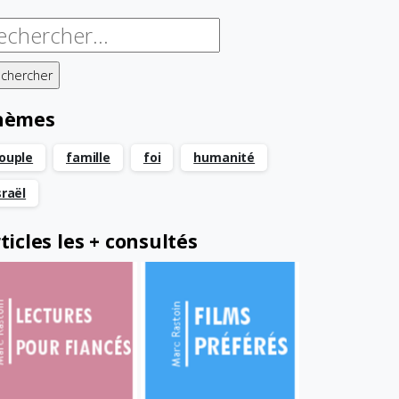
chercher :
hèmes
ouple
famille
foi
humanité
sraël
ticles les + consultés