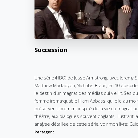
Succession
Une série (HBO) de Jesse Armstrong, avec Jeremy St
Matthew Macfadyen, Nicholas Braun, en 10 épisodes 
le destin d’un magnat des médias qui vieillit. Ses q
femme (remarquable Hiam Abbass, qui elle au moins 
préserver. Librement inspiré de la vie du magnat a
théâtre, aux dialogues souvent cinglants, illustrant 
analyse détaillée de cette série, voir mon livre: G
Partager :