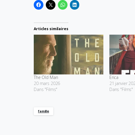
Articles similaires
The Old Man
Erica
20 mars 2026
21 janvier 20
Dans "Films"
Dans "Films"
famille